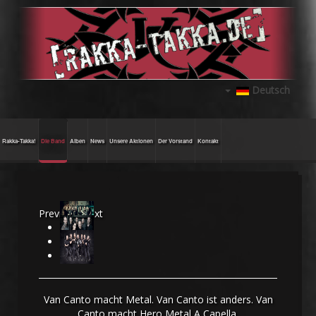
Deutsch
Rakka-Takka!
Die Band
Alben
News
Unsere Aktionen
Der Vorstand
Kontakt
Previous
Next
Van Canto macht Metal. Van Canto ist anders. Van
Canto macht Hero Metal A Capella.