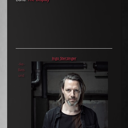
Ingo Sterzinger
-Ike-
Bass
und