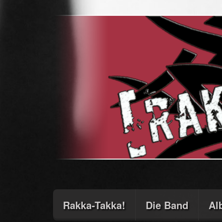
Rakka-Takka!
Die Band
Al