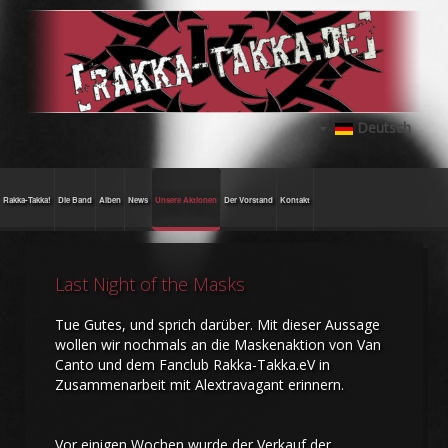
Deutsch
Rakka-Takka!
Die Band
Alben
News
Unsere Aktionen
Der Vorstand
Kontakt
Last Night of the Masks
Tue Gutes, und sprich darüber. Mit dieser Aussage
wollen wir nochmals an die Maskenaktion von Van
Canto und dem Fanclub Rakka-Takka.eV in
Zusammenarbeit mit Alextravagant erinnern.
Vor einigen Wochen wurde der Verkauf der