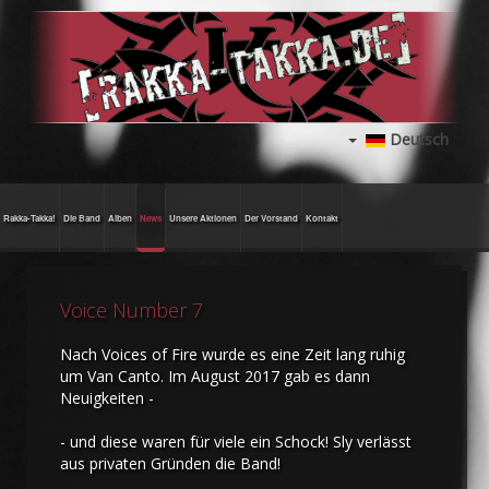
Deutsch
Rakka-Takka!
Die Band
Alben
News
Unsere Aktionen
Der Vorstand
Kontakt
Voice Number 7
Nach Voices of Fire wurde es eine Zeit lang ruhig
um Van Canto. Im August 2017 gab es dann
Neuigkeiten -
- und diese waren für viele ein Schock! Sly verlässt
aus privaten Gründen die Band!