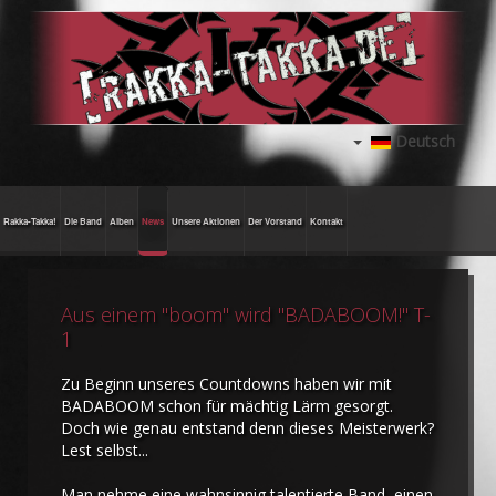
Deutsch
Rakka-Takka!
Die Band
Alben
News
Unsere Aktionen
Der Vorstand
Kontakt
Aus einem "boom" wird "BADABOOM!" T-
1
Zu Beginn unseres Countdowns haben wir mit
BADABOOM schon für mächtig Lärm gesorgt.
Doch wie genau entstand denn dieses Meisterwerk?
Lest selbst...
Man nehme eine wahnsinnig talentierte Band, einen