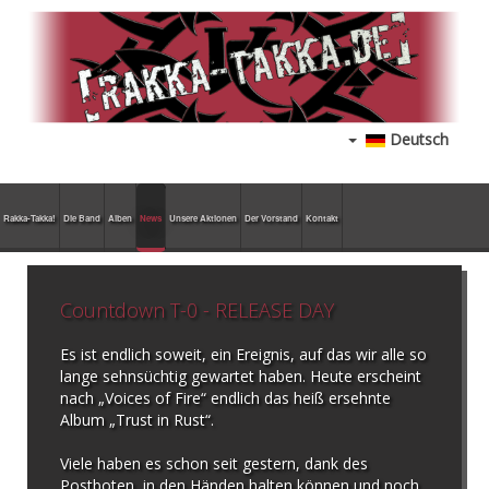
Deutsch
Rakka-Takka!
Die Band
Alben
News
Unsere Aktionen
Der Vorstand
Kontakt
Countdown T-0 - RELEASE DAY
Es ist endlich soweit, ein Ereignis, auf das wir alle so
lange sehnsüchtig gewartet haben. Heute erscheint
nach „Voices of Fire“ endlich das heiß ersehnte
Album „Trust in Rust“.
Viele haben es schon seit gestern, dank des
Postboten, in den Händen halten können und noch